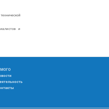
технической
иалистов и
 МОГО
овости
еятельность
онтакты