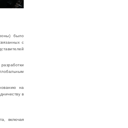
роны) было
связанных с
дставителей
 разработки
 глобальным
рованию на
дничеству в
та, включая