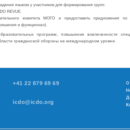
ладения языком у участников для формирования групп.
ICDO REVUE.
овательного комитета МОГО и предоставить предложения по 
решения и функционал).
бразовательных программ, повышение вовлеченности спец
бласти гражданской обороны на международном уровне.
+41 22 879 69 69
О
Н
Д
icdo@icdo.org
К