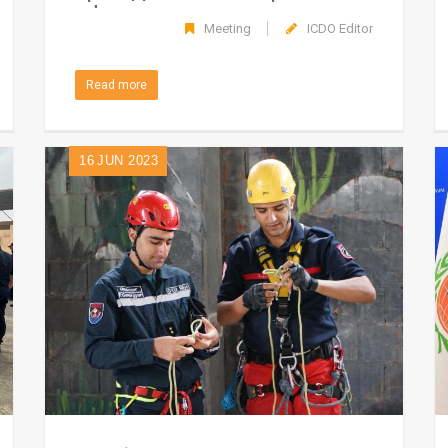
африканских стран-
Meeting
ICDO Editor
членов МОГО
Read more
16
JUN 2023