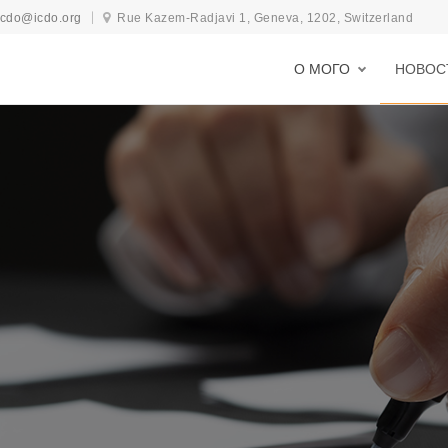
icdo@icdo.org
Rue Kazem-Radjavi 1, Geneva, 1202, Switzerland
О МОГО
НОВОС