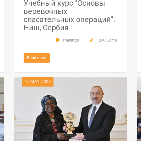
Учебный курс "Основы
веревочных
спасательных операций".
Ниш, Сербия
Trainings
ICDO Editor
Read more
18
MAY 2023