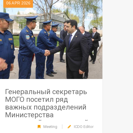
06
APR 2026
Генеральный секретарь
МОГО посетил ряд
важных подразделений
Министерства
чрезвычайных ситуаций
Meeting
ICDO Editor
Кыргызской Республики