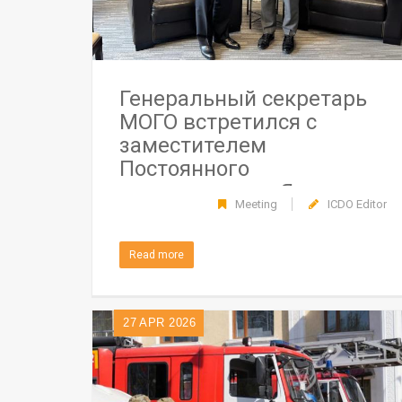
Генеральный секретарь
МОГО встретился с
заместителем
Постоянного
представителя Японии
Meeting
ICDO Editor
при Отделении ООН и
других международных
Read more
организациях в Женеве
27
APR 2026