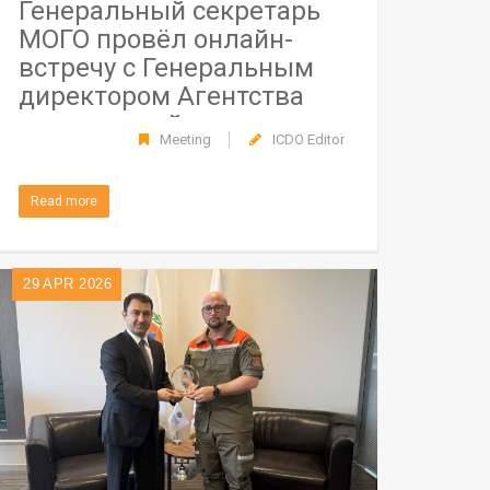
Генеральный секретарь
МОГО провёл онлайн-
встречу с Генеральным
директором Агентства
гражданской защиты
Meeting
ICDO Editor
Бенина
Read more
29
APR 2026