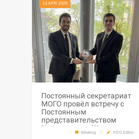
14
APR 2026
Постоянный секретариат
МОГО провёл встречу с
Постоянным
представительством
Черногории в Женеве
Meeting
ICDO Editor