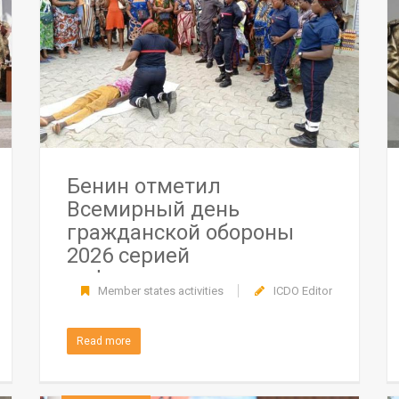
Бенин отметил
Всемирный день
гражданской обороны
2026 серией
информационно-
Member states activities
ICDO Editor
просветительских
мероприятий
Read more