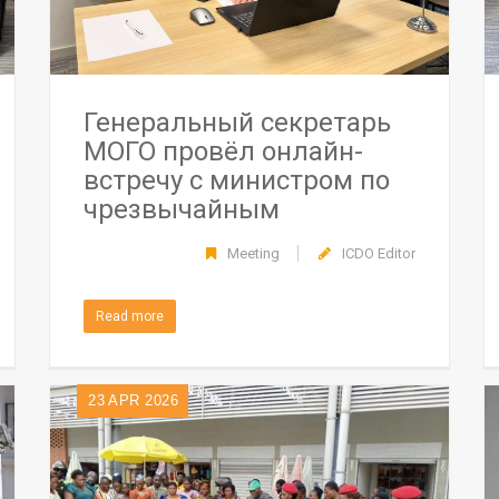
Генеральный секретарь
МОГО провёл онлайн-
встречу с министром по
чрезвычайным
ситуациям и управлению
Meeting
ICDO Editor
бедствиями Сирийской
Арабской Республики
Read more
23
APR 2026