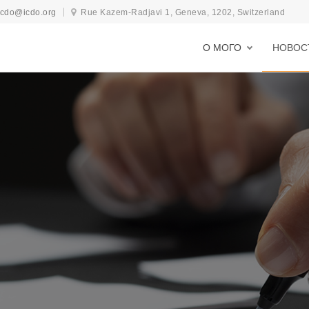
icdo@icdo.org
Rue Kazem-Radjavi 1, Geneva, 1202, Switzerland
О МОГО
НОВОС