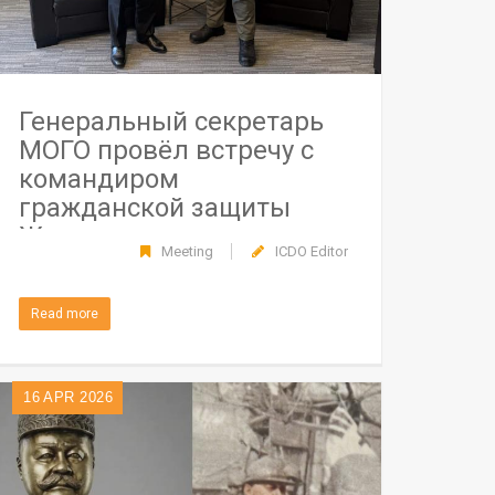
Генеральный секретарь
МОГО провёл встречу с
командиром
гражданской защиты
Женевы в целях
Meeting
ICDO Editor
укрепления
сотрудничества
Read more
16
APR 2026