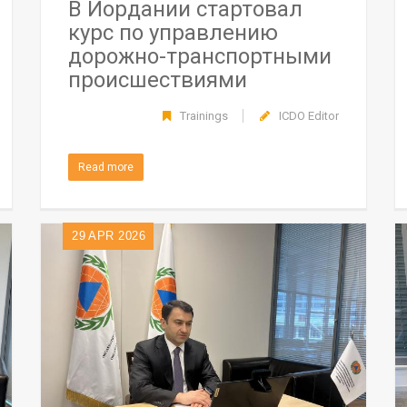
В Иордании стартовал
курс по управлению
дорожно-транспортными
происшествиями
Trainings
ICDO Editor
Read more
29
APR 2026