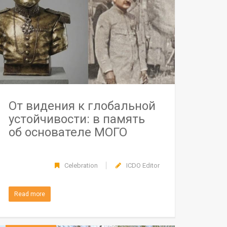
От видения к глобальной
устойчивости: в память
об основателе МОГО
Celebration
ICDO Editor
Read more