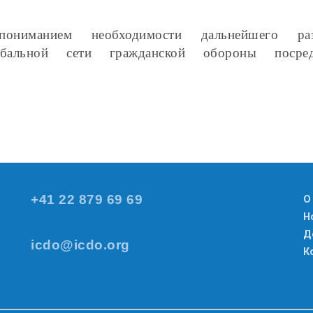
ониманием необходимости дальнейшего раз
обальной сети гражданской обороны посред
+41 22 879 69 69
О
Н
Д
icdo@icdo.org
К