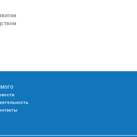
вития
ством
 МОГО
овости
еятельность
онтакты