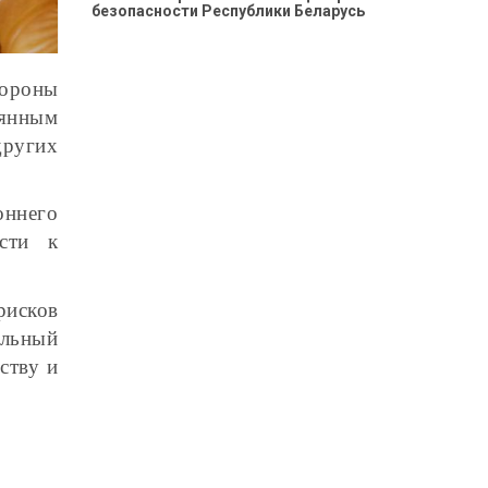
безопасности Республики Беларусь
бороны
оянным
других
оннего
ости к
рисков
альный
ству и