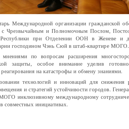
етарь Международной организации гражданской о
я с Чрезвычайным и Полномочным Послом, Пост
й Республики при Отделении ООН в Женеве и 
арии господином Чэнь Сюй в штаб-квартире МОГО.
 мнениями по вопросам расширения многостор
ской защиты, особое внимание уделив готовн
реагирования на катастрофы и обмену знаниями.
зовании технологий и инноваций для снижения 
овещения и стратегий устойчивости городов. Генер
ь МОГО инклюзивному международному сотрудниче
 в совместных инициативах.