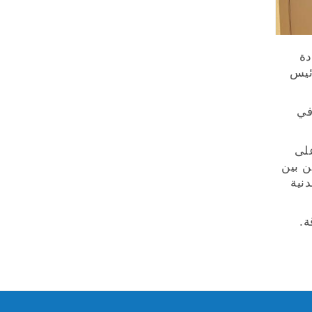
 سعادة
رئيس
في
على
ن بين
دنية
ة.