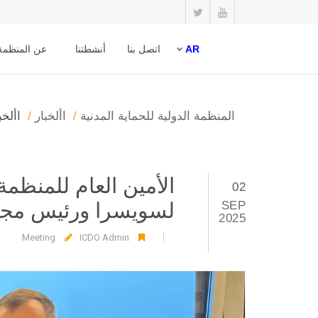
AR
اتصل بنا
أنشطتنا
عن المنظمة 
المنظمة الدولية للحماية المدنية
األخبار
األخب
الأمين العام للمنظمة 
02
SEP
لسويسرا ورئيس مجلس
2025
Meeting
ICDO Admin