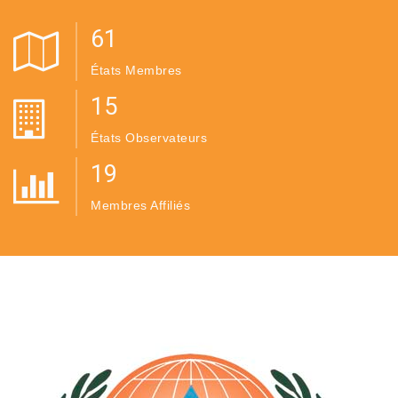
61
États Membres
15
États Observateurs
19
Membres Affiliés