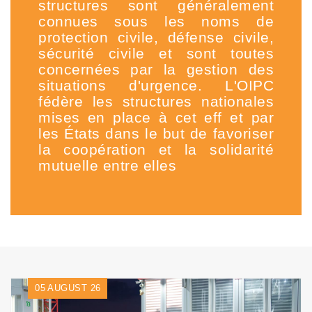
structures sont généralement
connues sous les noms de
protection civile, défense civile,
sécurité civile et sont toutes
concernées par la gestion des
situations d'urgence. L'OIPC
fédère les structures nationales
mises en place à cet eff et par
les États dans le but de favoriser
la coopération et la solidarité
mutuelle entre elles
05
AUGUST 26